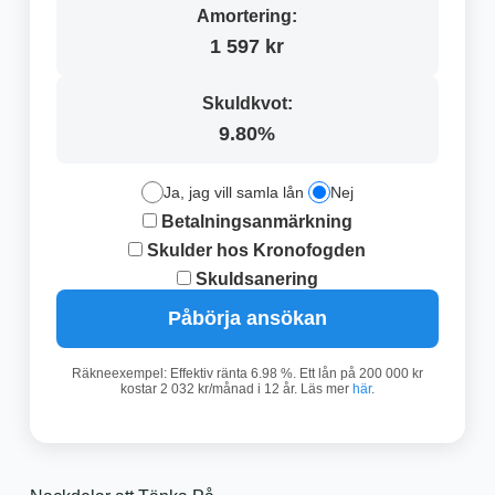
Amortering:
1 597 kr
Skuldkvot:
9.80%
Ja, jag vill samla lån
Nej
Betalningsanmärkning
Skulder hos Kronofogden
Skuldsanering
Påbörja ansökan
Räkneexempel: Effektiv ränta 6.98 %. Ett lån på 200 000 kr
kostar 2 032 kr/månad i 12 år. Läs mer
här
.