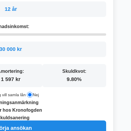
12 år
nadsinkomst:
30 000 kr
mortering:
Skuldkvot:
1 597 kr
9.80%
g vill samla lån
Nej
ningsanmärkning
r hos Kronofogden
kuldsanering
örja ansökan