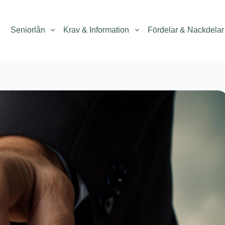
Seniorlån
Krav & Information
Fördelar & Nackdelar