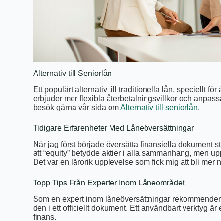
Alternativ till Seniorlån
Ett populärt alternativ till traditionella lån, speciellt fö
erbjuder mer flexibla återbetalningsvillkor och anpass
besök gärna vår sida om
Alternativ till seniorlån
.
Tidigare Erfarenheter Med Låneöversättningar
När jag först började översätta finansiella dokument s
att “equity” betydde aktier i alla sammanhang, men upptä
Det var en lärorik upplevelse som fick mig att bli mer
Topp Tips Från Experter Inom Låneområdet
Som en expert inom låneöversättningar rekommenderar 
den i ett officiellt dokument. Ett användbart verktyg är
finans.