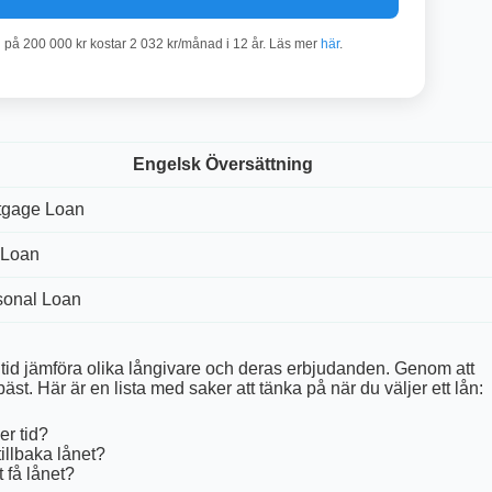
n på 200 000 kr kostar 2 032 kr/månad i 12 år. Läs mer
här
.
Engelsk Översättning
tgage Loan
 Loan
sonal Loan
 alltid jämföra olika långivare och deras erbjudanden. Genom att
st. Här är en lista med saker att tänka på när du väljer ett lån:
er tid?
tillbaka lånet?
t få lånet?