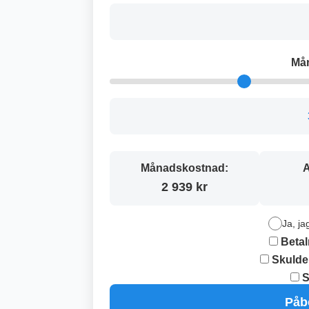
Må
Månadskostnad:
A
2 939 kr
Ja, ja
Betal
Skulde
S
Påb