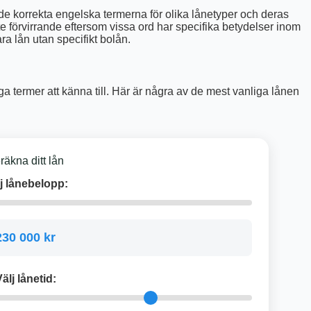
de korrekta engelska termerna för olika lånetyper och deras
ite förvirrande eftersom vissa ord har specifika betydelser inom
ra lån utan specifikt bolån.
iga termer att känna till. Här är några av de mest vanliga lånen
räkna ditt lån
j lånebelopp:
230 000 kr
älj lånetid: