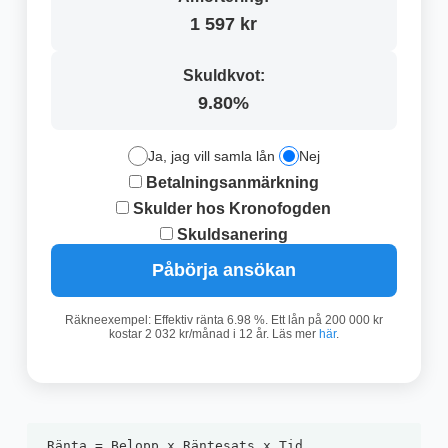
1 597 kr
Skuldkvot:
9.80%
Ja, jag vill samla lån
Nej
Betalningsanmärkning
Skulder hos Kronofogden
Skuldsanering
Påbörja ansökan
Räkneexempel: Effektiv ränta 6.98 %. Ett lån på 200 000 kr
kostar 2 032 kr/månad i 12 år. Läs mer
här
.
Ränta = Belopp x Räntesats x Tid