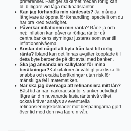
preferenser. Fast ger säkerhet medan rörlig kan
bli billigare vid låga marknadsräntor.
Kan jag förhandla min räntesats?
Ja, många
långivare är öppna för förhandling, speciellt om du
har bra kreditvärdighet.
Påverkar inflationen min ränta?
Både ja och
nej; inflation kan påverka rörliga räntor då
centralbankens styrningar justeras som svar till
inflationsnivåerna.
Kostar det något att byta från fast till rörlig
ränta?
Ibland kan det finnas avgifter kopplade till
detta byte beroende på ditt avtal med banken.
Ska jag använda en kalkylator för mina
beräkningar?
Kalkylatorer är väldigt praktiska för
snabba och exakta beräkningar utan risk för
mänskliga fel i matematiken.
När ska jag överväga att refinansiera mitt lån?
Bäst tid är när marknadsräntor sjunker betydligt
lägre än din nuvarande fasta räntenivå vilket
också kräver analys av eventuella
refinansieringskostnader mot besparingarna gjort
över tid med den nya lägre nivån.