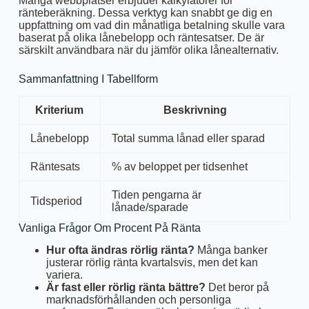
Många webbplatser erbjuder kalkylatorer för
ränteberäkning. Dessa verktyg kan snabbt ge dig en
uppfattning om vad din månatliga betalning skulle vara
baserat på olika lånebelopp och räntesatser. De är
särskilt användbara när du jämför olika lånealternativ.
Sammanfattning I Tabellform
Kriterium
Beskrivning
Lånebelopp
Total summa lånad eller sparad
Räntesats
% av beloppet per tidsenhet
Tiden pengarna är
Tidsperiod
lånade/sparade
Vanliga Frågor Om Procent På Ränta
Hur ofta ändras rörlig ränta?
Många banker
justerar rörlig ränta kvartalsvis, men det kan
variera.
Är fast eller rörlig ränta bättre?
Det beror på
marknadsförhållanden och personliga