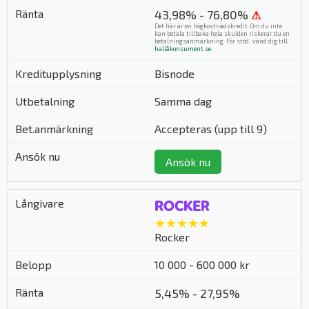
43,98% - 76,80%
⚠
Det här är en högkostnadskredit. Om du inte
kan betala tillbaka hela skulden riskerar du en
betalningsanmärkning. För stöd, vänd dig till
hallåkonsument.se
.
Bisnode
Samma dag
Accepteras (upp till 9)
Ansök nu
★★★★★
Rocker
10 000 - 600 000 kr
5,45% - 27,95%