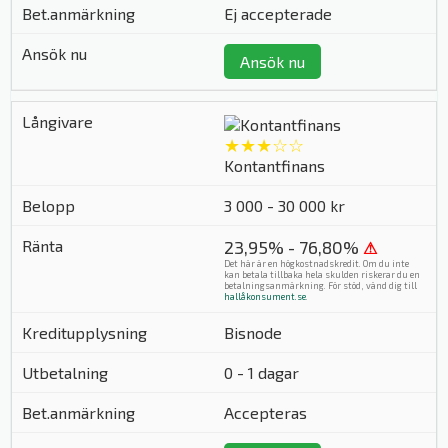
Ej accepterade
Ansök nu
★★★☆☆
Kontantfinans
3 000 - 30 000 kr
23,95% - 76,80%
⚠
Det här är en högkostnadskredit. Om du inte
kan betala tillbaka hela skulden riskerar du en
betalningsanmärkning. För stöd, vänd dig till
hallåkonsument.se
.
Bisnode
0 - 1 dagar
Accepteras