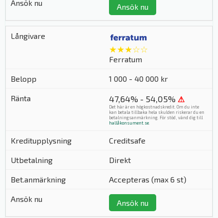
Ansök nu
★★★☆☆
Ferratum
1 000 - 40 000 kr
47,64% - 54,05%
⚠
Det här är en högkostnadskredit. Om du inte
kan betala tillbaka hela skulden riskerar du en
betalningsanmärkning. För stöd, vänd dig till
hallåkonsument.se
.
Creditsafe
Direkt
Accepteras (max 6 st)
Ansök nu