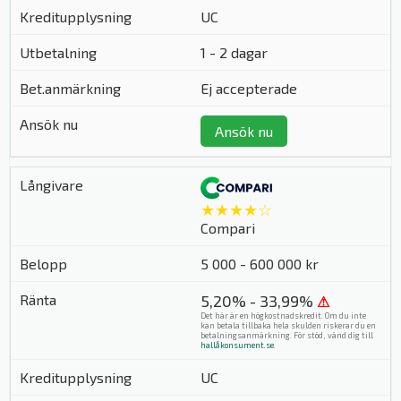
UC
1 - 2 dagar
Ej accepterade
Ansök nu
★★★★☆
Compari
5 000 - 600 000 kr
5,20% - 33,99%
⚠
Det här är en högkostnadskredit. Om du inte
kan betala tillbaka hela skulden riskerar du en
betalningsanmärkning. För stöd, vänd dig till
hallåkonsument.se
.
UC