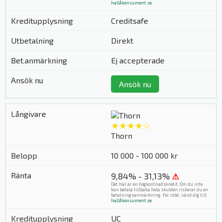
hallåkonsument.se
.
Creditsafe
Direkt
Ej accepterade
Ansök nu
★★★★☆
Thorn
10 000 - 100 000 kr
9,84% - 31,13%
⚠
Det här är en högkostnadskredit. Om du inte
kan betala tillbaka hela skulden riskerar du en
betalningsanmärkning. För stöd, vänd dig till
hallåkonsument.se
.
UC