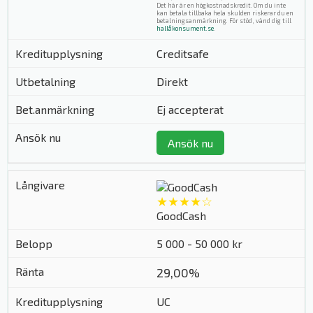
Det här är en högkostnadskredit. Om du inte
kan betala tillbaka hela skulden riskerar du en
betalningsanmärkning. För stöd, vänd dig till
hallåkonsument.se
.
Creditsafe
Direkt
Ej accepterat
Ansök nu
★★★★☆
GoodCash
5 000 - 50 000 kr
29,00%
UC