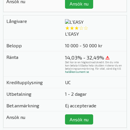
Ansök nu
★★★☆☆
L'EASY
10 000 - 50 000 kr
14,03% - 32,49%
⚠
Det här är en högkostnadskredit. Om du inte
kan betala tillbaka hela skulden riskerar du en
betalningsanmärkning. För stöd, vänd dig till
hallåkonsument.se
.
UC
1 - 2 dagar
Ej accepterade
Ansök nu