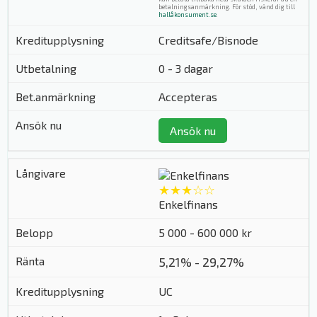
betalningsanmärkning. För stöd, vänd dig till
hallåkonsument.se
.
Creditsafe/Bisnode
0 - 3 dagar
Accepteras
Ansök nu
★★★☆☆
Enkelfinans
5 000 - 600 000 kr
5,21% - 29,27%
UC