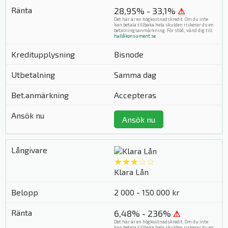
28,95% - 33,1%
⚠
Det här är en högkostnadskredit. Om du inte
kan betala tillbaka hela skulden riskerar du en
betalningsanmärkning. För stöd, vänd dig till
hallåkonsument.se
.
Bisnode
Samma dag
Accepteras
Ansök nu
★★★☆☆
Klara Lån
2 000 - 150 000 kr
6,48% - 236%
⚠
Det här är en högkostnadskredit. Om du inte
kan betala tillbaka hela skulden riskerar du en