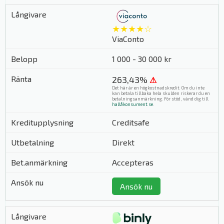
★★★★☆
ViaConto
1 000 - 30 000 kr
263,43%
⚠
Det här är en högkostnadskredit. Om du inte
kan betala tillbaka hela skulden riskerar du en
betalningsanmärkning. För stöd, vänd dig till
hallåkonsument.se
.
Creditsafe
Direkt
Accepteras
Ansök nu