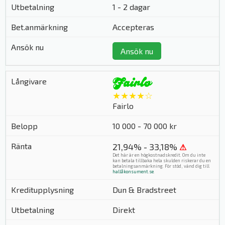
1 - 2 dagar
Accepteras
Ansök nu
★★★★☆
Fairlo
10 000 - 70 000 kr
21,94% - 33,18%
⚠
Det här är en högkostnadskredit. Om du inte
kan betala tillbaka hela skulden riskerar du en
betalningsanmärkning. För stöd, vänd dig till
hallåkonsument.se
.
Dun & Bradstreet
Direkt