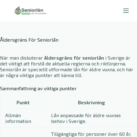
S
k
i
p
t
o
Åldersgräns För Seniorlån
c
o
n
När man diskuterar
åldersgräns för seniorlån
i Sverige är
t
det viktigt att förstå de aktuella reglerna och riktlinjerna.
e
Seniorlån är speciellt utformade lån för äldre vuxna, och här
n
är några viktiga punkter att känna till.
t
Sammanfattning av viktiga punkter
Punkt
Beskrivning
Allmän
Lån anpassade för äldre vuxnas
information
behov i Sverige.
Tillgängliga för personer över 60 år,