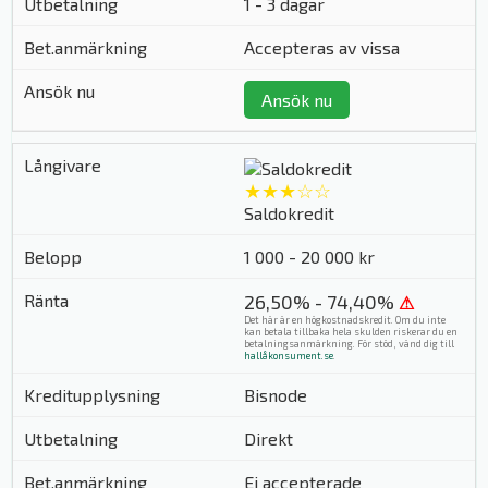
1 - 3 dagar
Accepteras av vissa
Ansök nu
★★★☆☆
Saldokredit
1 000 - 20 000 kr
26,50% - 74,40%
⚠
Det här är en högkostnadskredit. Om du inte
kan betala tillbaka hela skulden riskerar du en
betalningsanmärkning. För stöd, vänd dig till
hallåkonsument.se
.
Bisnode
Direkt
Ej accepterade