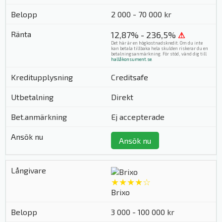
2 000 - 70 000 kr
12,87% - 236,5%
⚠
Det här är en högkostnadskredit. Om du inte
kan betala tillbaka hela skulden riskerar du en
betalningsanmärkning. För stöd, vänd dig till
hallåkonsument.se
.
Creditsafe
Direkt
Ej accepterade
Ansök nu
★★★★☆
Brixo
3 000 - 100 000 kr