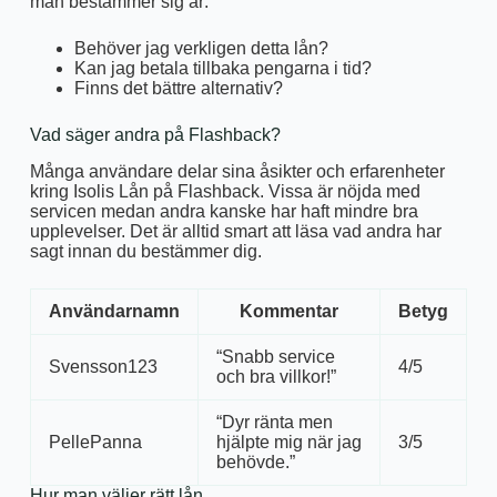
man bestämmer sig är:
Behöver jag verkligen detta lån?
Kan jag betala tillbaka pengarna i tid?
Finns det bättre alternativ?
Vad säger andra på Flashback?
Många användare delar sina åsikter och erfarenheter
kring Isolis Lån på Flashback. Vissa är nöjda med
servicen medan andra kanske har haft mindre bra
upplevelser. Det är alltid smart att läsa vad andra har
sagt innan du bestämmer dig.
Användarnamn
Kommentar
Betyg
“Snabb service
Svensson123
4/5
och bra villkor!”
“Dyr ränta men
PellePanna
hjälpte mig när jag
3/5
behövde.”
Hur man väljer rätt lån