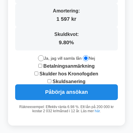
Amortering:
1 597 kr
Skuldkvot:
9.80%
Ja, jag vill samla lån
Nej
Betalningsanmärkning
Skulder hos Kronofogden
Skuldsanering
Påbörja ansökan
Räkneexempel: Effektiv ränta 6.98 %. Ett lån på 200 000 kr
kostar 2 032 kr/månad i 12 år. Läs mer
här
.