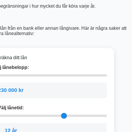
egränsningar i hur mycket du får köra varje år.
tt lån från en bank eller annan långivare. Här är några saker att
ra lånealternativ:
räkna ditt lån
j lånebelopp:
230 000 kr
älj lånetid:
12 år