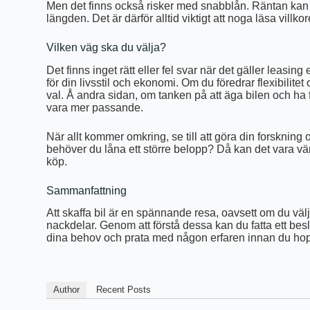
Men det finns också risker med snabblån. Räntan kan va
längden. Det är därför alltid viktigt att noga läsa vill
Vilken väg ska du välja?
Det finns inget rätt eller fel svar när det gäller leasin
för din livsstil och ekonomi. Om du föredrar flexibilitet 
val. Å andra sidan, om tanken på att äga bilen och ha fr
vara mer passande.
När allt kommer omkring, se till att göra din forskni
behöver du låna ett större belopp? Då kan det vara värt
köp.
Sammanfattning
Att skaffa bil är en spännande resa, oavsett om du välj
nackdelar. Genom att förstå dessa kan du fatta ett bes
dina behov och prata med någon erfaren innan du hoppar
Author
Recent Posts