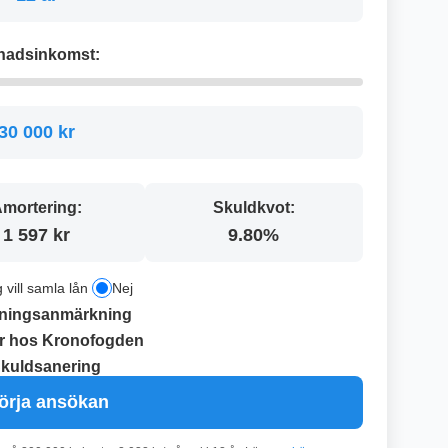
nadsinkomst:
30 000 kr
mortering:
Skuldkvot:
1 597 kr
9.80%
g vill samla lån
Nej
ningsanmärkning
r hos Kronofogden
kuldsanering
örja ansökan