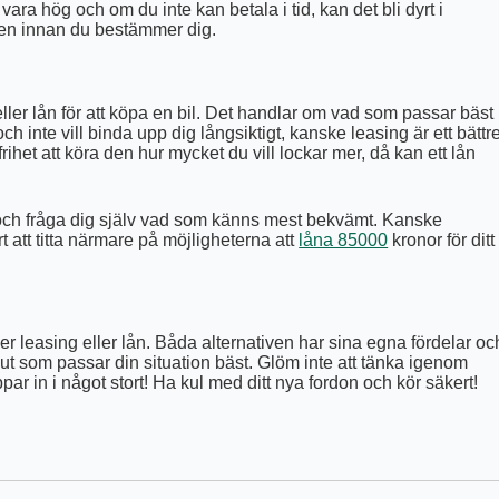
ra hög och om du inte kan betala i tid, kan det bli dyrt i
koren innan du bestämmer dig.
g eller lån för att köpa en bil. Det handlar om vad som passar bäst
och inte vill binda upp dig långsiktigt, kanske leasing är ett bättr
ihet att köra den hur mycket du vill lockar mer, då kan ett lån
ng och fråga dig själv vad som känns mest bekvämt. Kanske
 att titta närmare på möjligheterna att
låna 85000
kronor för ditt
er leasing eller lån. Båda alternativen har sina egna fördelar oc
lut som passar din situation bäst. Glöm inte att tänka igenom
 in i något stort! Ha kul med ditt nya fordon och kör säkert!