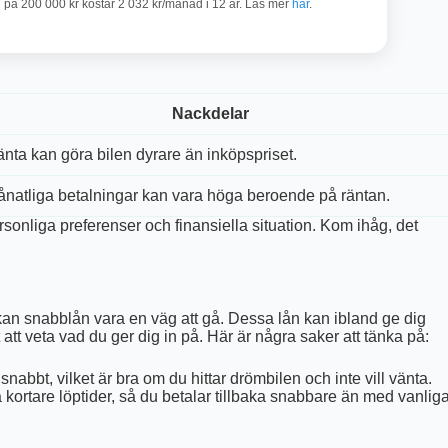
n på 200 000 kr kostar 2 032 kr/månad i 12 år. Läs mer
här
.
Nackdelar
nta kan göra bilen dyrare än inköpspriset.
natliga betalningar kan vara höga beroende på räntan.
rsonliga preferenser och finansiella situation. Kom ihåg, det
 kan snabblån vara en väg att gå. Dessa lån kan ibland ge dig
tt veta vad du ger dig in på. Här är några saker att tänka på:
abbt, vilket är bra om du hittar drömbilen och inte vill vänta.
kortare löptider, så du betalar tillbaka snabbare än med vanlig