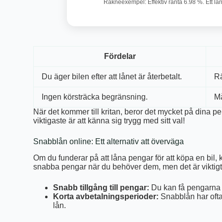
Räkneexempel: Effektiv ränta 6.98 %. Ett lå
Fördelar
Du äger bilen efter att lånet är återbetalt.
Rä
Ingen körsträcka begränsning.
Må
När det kommer till kritan, beror det mycket på dina pe
viktigaste är att känna sig trygg med sitt val!
Snabblån online: Ett alternativ att överväga
Om du funderar på att låna pengar för att köpa en bil,
snabba pengar när du behöver dem, men det är viktigt a
Snabb tillgång till pengar:
Du kan få pengarna sn
Korta avbetalningsperioder:
Snabblån har ofta 
lån.