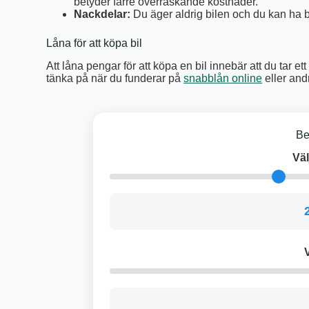
betyder färre överraskande kostnader.
Nackdelar:
Du äger aldrig bilen och du kan ha b
Låna för att köpa bil
Att låna pengar för att köpa en bil innebär att du tar e
tänka på när du funderar på
snabblån online
eller and
Be
Väl
V