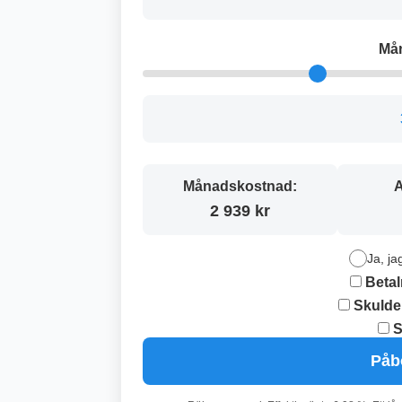
Må
Månadskostnad:
A
2 939 kr
Ja, ja
Betal
Skulde
S
Påb