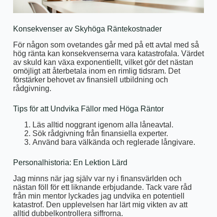
Konsekvenser av Skyhöga Räntekostnader
För någon som ovetandes går med på ett avtal med så
hög ränta kan konsekvenserna vara katastrofala. Värdet
av skuld kan växa exponentiellt, vilket gör det nästan
omöjligt att återbetala inom en rimlig tidsram. Det
förstärker behovet av finansiell utbildning och
rådgivning.
Tips för att Undvika Fällor med Höga Räntor
Läs alltid noggrant igenom alla låneavtal.
Sök rådgivning från finansiella experter.
Använd bara välkända och reglerade långivare.
Personalhistoria: En Lektion Lärd
Jag minns när jag själv var ny i finansvärlden och
nästan föll för ett liknande erbjudande. Tack vare råd
från min mentor lyckades jag undvika en potentiell
katastrof. Den upplevelsen har lärt mig vikten av att
alltid dubbelkontrollera siffrorna.