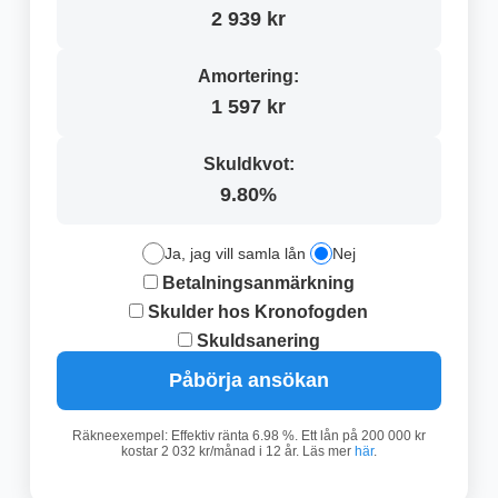
2 939 kr
Amortering:
1 597 kr
Skuldkvot:
9.80%
Ja, jag vill samla lån
Nej
Betalningsanmärkning
Skulder hos Kronofogden
Skuldsanering
Påbörja ansökan
Räkneexempel: Effektiv ränta 6.98 %. Ett lån på 200 000 kr
kostar 2 032 kr/månad i 12 år. Läs mer
här
.