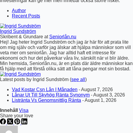
Investeringar kan ge mer men innebär också större risker.
Author
Recent Posts
Ingrid Sundström
Skribent & Grundare
at
Seniorlån.nu
Hej! Jag heter Ingrid Sundström och jag är här för att prata lite
om mig själv och varför jag älskar att hjälpa människor som vill
veta mer om seniorlån. Jag har alltid haft ett intresse för
ekonomi och hur det påverkar våra liv, särskilt när vi blir äldre.
Min hemsida, Seniorlån.nu, är en plats där äldre människor kan
få hjälp med att förstå olika sätt att låna pengar mot sin bostad.
Latest posts by Ingrid Sundström
(
see all
)
Vad Kostar Csn Lån I Månaden
- August 7, 2026
Lånar Ut Till Skyhög Ränta Synonym
- August 3, 2026
Listränta Vs Genomsnittlig Ränta
- August 1, 2026
Innehåll
Visa
Share your love