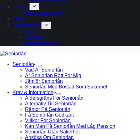
Om oss
Ingrid Sundström
Blogg
Kontakta oss
FAQ
Cookies
Integritetspolicy
Seniorlån
Vad Är Seniorlån
Är Seniorlån Rätt För Mig
Jämför Seniorlån
Seniorlån Med Bostad Som Säkerhet
Krav & Information
Åldersgräns För Seniorlån
Alternativ Till Seniorlån
Räntor På Seniorlån
Få Seniorlån Godkänt
Villkor För Seniorlån
Kan Man Få Seniorlån Med Låg Pension
Seniorlån Utan Säkerhet
Ansöka Om Seniorlån