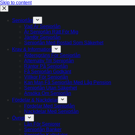
Skip to content
Seniorlån
Vad Är Seniorlån
Är Seniorlån Rätt För Mig
Jämför Seniorlån
Seniorlån Med Bostad Som Säkerhet
Krav & Information
Åldersgräns För Seniorlån
Alternativ Till Seniorlån
Räntor På Seniorlån
Få Seniorlån Godkänt
Villkor För Seniorlån
Kan Man Få Seniorlån Med Låg Pension
Seniorlån Utan Säkerhet
Ansöka Om Seniorlån
Fördelar & Nackdelar
Fördelar Med Seniorlån
Nackdelar Med Seniorlån
Övrigt
Lån För Seniorer
Seniorlån Banker
Seniorlån Kalkylator