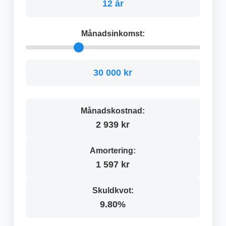
12 år
Månadsinkomst:
30 000 kr
Månadskostnad:
2 939 kr
Amortering:
1 597 kr
Skuldkvot:
9.80%