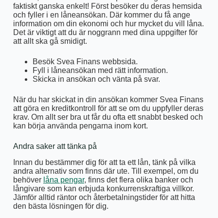
faktiskt ganska enkelt! Först besöker du deras hemsida
och fyller i en låneansökan. Där kommer du få ange
information om din ekonomi och hur mycket du vill låna.
Det är viktigt att du är noggrann med dina uppgifter för
att allt ska gå smidigt.
Besök Svea Finans webbsida.
Fyll i låneansökan med rätt information.
Skicka in ansökan och vänta på svar.
När du har skickat in din ansökan kommer Svea Finans
att göra en kreditkontroll för att se om du uppfyller deras
krav. Om allt ser bra ut får du ofta ett snabbt besked och
kan börja använda pengarna inom kort.
Andra saker att tänka på
Innan du bestämmer dig för att ta ett lån, tänk på vilka
andra alternativ som finns där ute. Till exempel, om du
behöver
låna pengar
, finns det flera olika banker och
långivare som kan erbjuda konkurrenskraftiga villkor.
Jämför alltid räntor och återbetalningstider för att hitta
den bästa lösningen för dig.